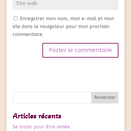
Enregistrer mon nom, mon e-mail et mon
site dans le navigateur pour mon prochain
commentaire.
A
l
t
e
r
Rechercher
n
a
Articles récents
t
i
Se trahir pour être aimée