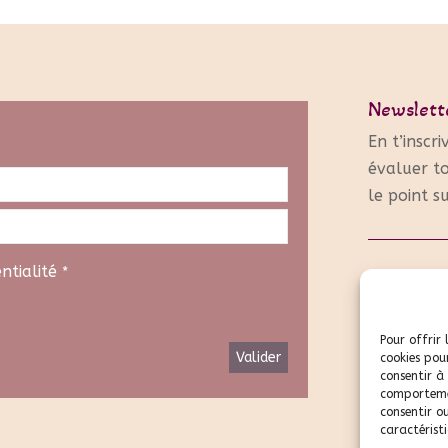
Newslett
En t’inscr
évaluer to
le point s
entialité
*
Une autre
Prend
Pour offrir 
cookies pou
consentir à
comportemen
consentir o
caractéristi