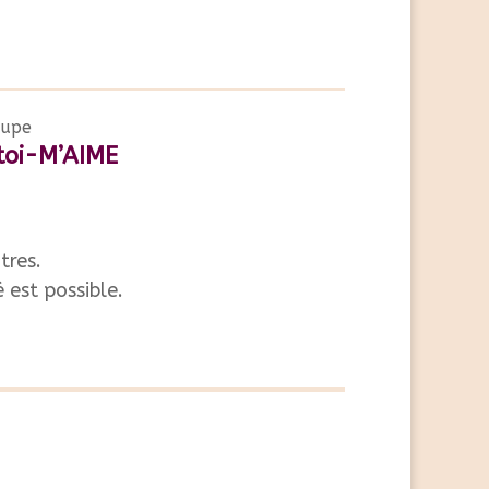
oupe
toi-M’AIME
tres.
est possible.