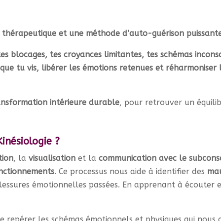
e thérapeutique et une méthode d’auto-guérison puissante
tes blocages, tes croyances limitantes, tes schémas incons
que tu vis, libérer les émotions retenues et réharmoniser 
ansformation intérieure durable
, pour retrouver un équili
nésiologie ?
tion
, la
visualisation
et la
communication avec le subcons
onctionnements
. Ce processus nous aide à identifier des
mau
blessures émotionnelles passées. En apprenant à écouter e
de repérer les schémas émotionnels et physiques qui nous a