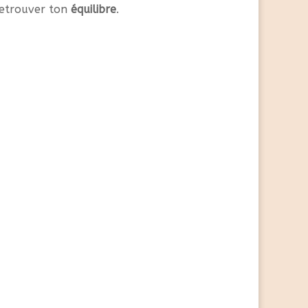
 retrouver ton
équilibre
.