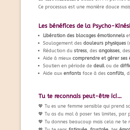
Ce processus est une manière douce mai
Les bénéfices de la Psycho-Kinési
Libération des blocages émotionnels
e
Soulagement des
douleurs physiques
(
Réduction du
stress
, des
angoisses
, des
Aide à mieux
comprendre et gérer ses 
Soutien en période de
deuil
ou de
diff
Aide aux
enfants
face à des
conflits
, 
Tu te reconnais peut-être ici…
💖 Tu es une femme sensible qui prend so
💖 Tu as du mal à poser tes limites, par
💖 Tu donnes beaucoup mais cela ne te 
💖 Tu te sens
fatiguée
,
frustrée
, tes
émot