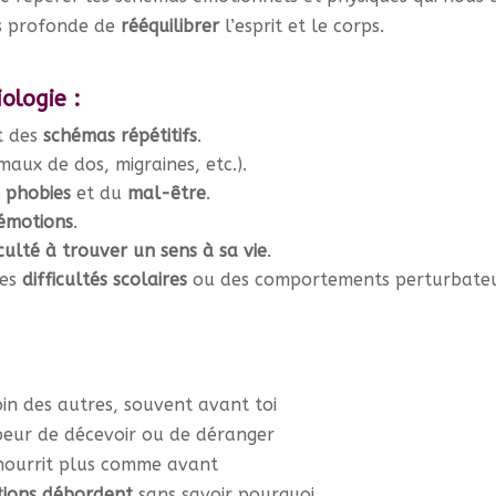
s profonde de
rééquilibrer
l’esprit et le corps.
ologie :
t des
schémas répétitifs
.
maux de dos, migraines, etc.).
phobies
et du
mal-être
.
émotions
.
iculté à trouver un sens à sa vie
.
des
difficultés scolaires
ou des comportements perturbateu
in des autres, souvent avant toi
 peur de décevoir ou de déranger
nourrit plus comme avant
ions débordent
sans savoir pourquoi