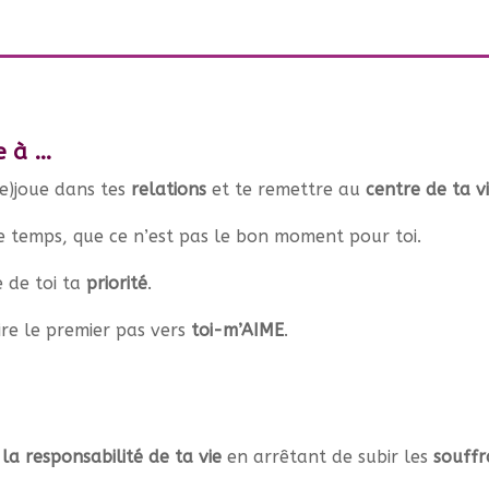
de à …
re)joue dans tes
relations
et te remettre au
centre de ta v
le temps, que ce n’est pas le bon moment pour toi.
e de toi ta
priorité
.
ire le premier pas vers
toi-m’AIME
.
la responsabilité de ta vie
en arrêtant de subir les
souffr