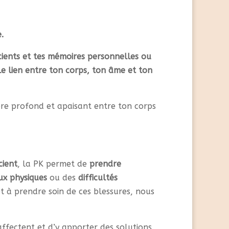
.
cients et tes mémoires personnelles ou
le lien entre ton corps, ton âme et ton
bre profond et apaisant entre ton corps
cient
, la PK permet de
prendre
x physiques
ou des
difficultés
t à prendre soin de ces blessures, nous
ffectent et d’y apporter des solutions.